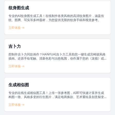
纹身图生成
专业的AI纹身图生成工具！在线制作各类风格的高清纹身图片，涵盖传
统、图腾、写实等多种题材，为您提供无限的纹身手稿和视觉参考。
立即体验
吉卜力
想制作吉卜力同款画作？HANYUAI吉卜力工具助您一键生成宫崎骏风格
插画。还原手绘笔触、清新色彩与治愈氛围，创作属于您的《龙猫》或
《千与千寻》式场景。
立即体验
生成相似图
专业的在线生成相似图工具！上传一张参考图，AI即可快速计算并生成
构图一致、风格多变的衍生图片，满足电商换款、艺术重绘及创意裂变
需求。
立即体验