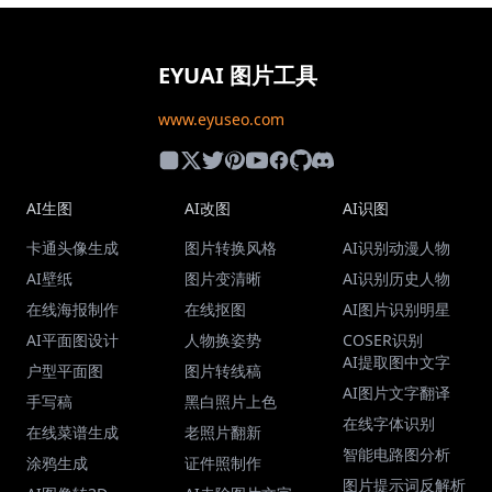
EYUAI 图片工具
www.eyuseo.com
AI生图
AI改图
AI识图
卡通头像生成
图片转换风格
AI识别动漫人物
AI壁纸
图片变清晰
AI识别历史人物
在线海报制作
在线抠图
AI图片识别明星
AI平面图设计
人物换姿势
COSER识别
AI提取图中文字
户型平面图
图片转线稿
AI图片文字翻译
手写稿
黑白照片上色
在线字体识别
在线菜谱生成
老照片翻新
智能电路图分析
涂鸦生成
证件照制作
图片提示词反解析