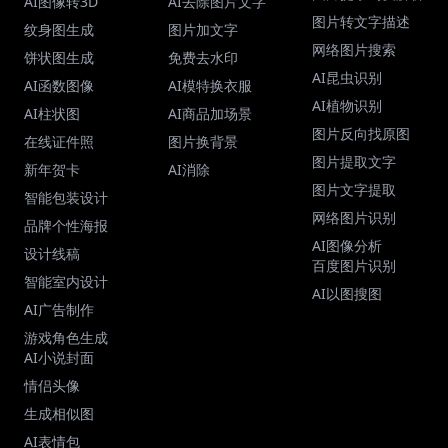
AI图像转3D
AI去除图片文字
图片转文字描述
纹身图生成
图片加文字
网络图片搜索
饼状图生成
免费去水印
AI昆虫识别
AI函数图像
AI模特换衣服
AI植物识别
AI柱状图
AI商品加场景
图片反向找原图
在线证件照
图片换背景
图片提取文字
新年贺卡
AI消除
图片文字提取
智能包装设计
网络图片识别
品牌个性海报
AI图像分析
设计线稿
百度图片识别
智能室内设计
AI以图搜图
AI广告制作
游戏角色生成
AI小说封面
情侣头像
生成相似图
AI表情包