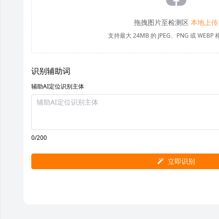
拖拽图片至检测区
本地上传
支持最大 24MB 的 JPEG、PNG 或 WEB
识别辅助词
辅助AI定位识别主体
0/200
立即识别