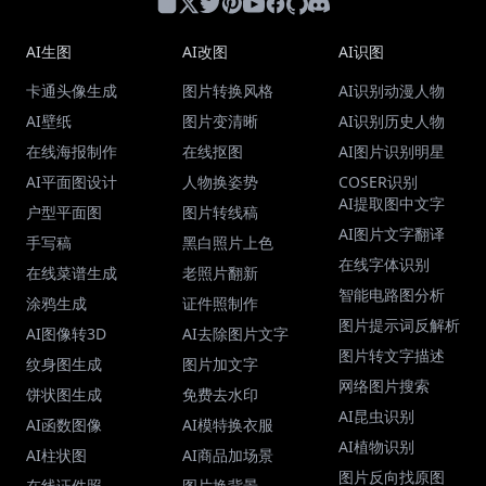
AI生图
AI改图
AI识图
卡通头像生成
图片转换风格
AI识别动漫人物
AI壁纸
图片变清晰
AI识别历史人物
在线海报制作
在线抠图
AI图片识别明星
AI平面图设计
人物换姿势
COSER识别
AI提取图中文字
户型平面图
图片转线稿
AI图片文字翻译
手写稿
黑白照片上色
在线字体识别
在线菜谱生成
老照片翻新
智能电路图分析
涂鸦生成
证件照制作
图片提示词反解析
AI图像转3D
AI去除图片文字
图片转文字描述
纹身图生成
图片加文字
网络图片搜索
饼状图生成
免费去水印
AI昆虫识别
AI函数图像
AI模特换衣服
AI植物识别
AI柱状图
AI商品加场景
图片反向找原图
在线证件照
图片换背景