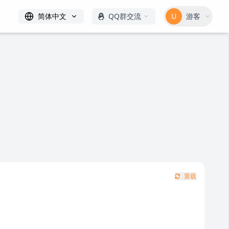
简体中文
QQ群交流
U
游客
重载