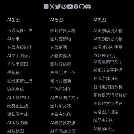
AI生图
AI改图
AI识图
卡通头像生成
图片转换风格
AI识别动漫人物
AI壁纸
图片变清晰
AI识别历史人物
在线海报制作
在线抠图
AI图片识别明星
AI平面图设计
人物换姿势
COSER识别
AI提取图中文字
户型平面图
图片转线稿
AI图片文字翻译
手写稿
黑白照片上色
在线字体识别
在线菜谱生成
老照片翻新
智能电路图分析
涂鸦生成
证件照制作
图片提示词反解析
AI图像转3D
AI去除图片文字
图片转文字描述
纹身图生成
图片加文字
网络图片搜索
饼状图生成
免费去水印
AI昆虫识别
AI函数图像
AI模特换衣服
AI植物识别
AI柱状图
AI商品加场景