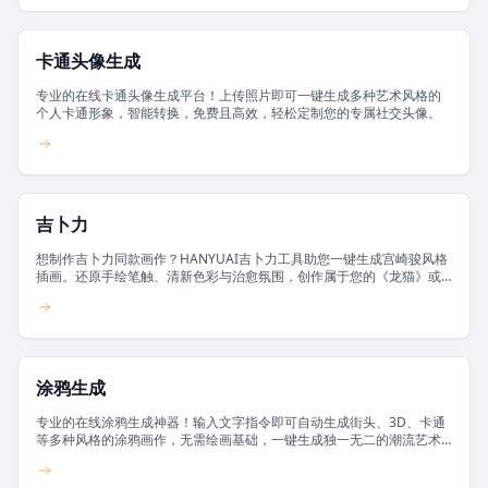
卡通头像生成
专业的在线卡通头像生成平台！上传照片即可一键生成多种艺术风格的
个人卡通形象，智能转换，免费且高效，轻松定制您的专属社交头像。
吉卜力
想制作吉卜力同款画作？HANYUAI吉卜力工具助您一键生成宫崎骏风格
插画。还原手绘笔触、清新色彩与治愈氛围，创作属于您的《龙猫》或
《千与千寻》式场景。
涂鸦生成
专业的在线涂鸦生成神器！输入文字指令即可自动生成街头、3D、卡通
等多种风格的涂鸦画作，无需绘画基础，一键生成独一无二的潮流艺术
素材。