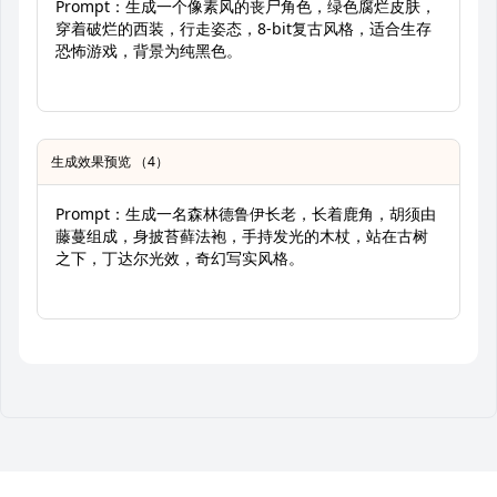
Prompt：生成一个像素风的丧尸角色，绿色腐烂皮肤，
穿着破烂的西装，行走姿态，8-bit复古风格，适合生存
恐怖游戏，背景为纯黑色。
生成效果预览 （4）
Prompt：生成一名森林德鲁伊长老，长着鹿角，胡须由
藤蔓组成，身披苔藓法袍，手持发光的木杖，站在古树
之下，丁达尔光效，奇幻写实风格。