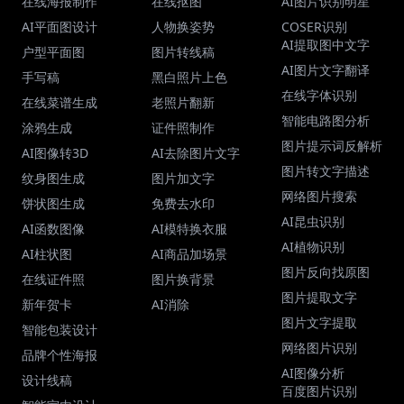
在线海报制作
在线抠图
AI图片识别明星
AI平面图设计
人物换姿势
COSER识别
AI提取图中文字
户型平面图
图片转线稿
AI图片文字翻译
手写稿
黑白照片上色
在线字体识别
在线菜谱生成
老照片翻新
智能电路图分析
涂鸦生成
证件照制作
图片提示词反解析
AI图像转3D
AI去除图片文字
图片转文字描述
纹身图生成
图片加文字
网络图片搜索
饼状图生成
免费去水印
AI昆虫识别
AI函数图像
AI模特换衣服
AI植物识别
AI柱状图
AI商品加场景
图片反向找原图
在线证件照
图片换背景
图片提取文字
新年贺卡
AI消除
图片文字提取
智能包装设计
网络图片识别
品牌个性海报
AI图像分析
设计线稿
百度图片识别