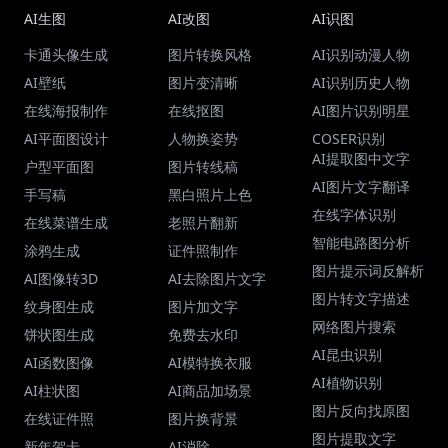
AI生图
AI改图
AI识图
卡通头像生成
图片转换风格
AI识别动漫人物
AI壁纸
图片变清晰
AI识别历史人物
在线海报制作
在线抠图
AI图片识别明星
AI平面图设计
人物换姿势
COSER识别
AI提取图中文字
户型平面图
图片转线稿
AI图片文字翻译
手写稿
黑白照片上色
在线字体识别
在线菜谱生成
老照片翻新
智能电路图分析
涂鸦生成
证件照制作
图片提示词反解析
AI图像转3D
AI去除图片文字
图片转文字描述
纹身图生成
图片加文字
网络图片搜索
饼状图生成
免费去水印
AI昆虫识别
AI函数图像
AI模特换衣服
AI植物识别
AI柱状图
AI商品加场景
图片反向找原图
在线证件照
图片换背景
图片提取文字
新年贺卡
AI消除