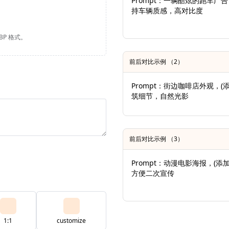
Prompt：一辆酷炫的跑车广
持车辆质感，高对比度
EBP 格式。
前后对比示例 （2）
Prompt：街边咖啡店外观，(添
筑细节，自然光影
前后对比示例 （3）
Prompt：动漫电影海报，(添
方便二次宣传
1:1
customize