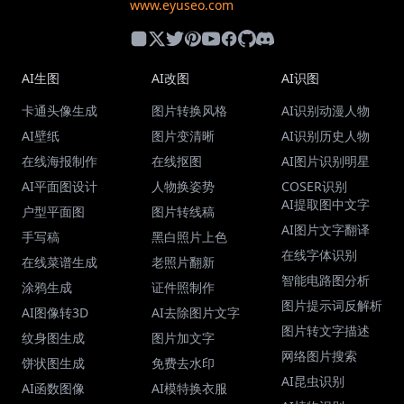
www.eyuseo.com
AI生图
AI改图
AI识图
卡通头像生成
图片转换风格
AI识别动漫人物
AI壁纸
图片变清晰
AI识别历史人物
在线海报制作
在线抠图
AI图片识别明星
AI平面图设计
人物换姿势
COSER识别
AI提取图中文字
户型平面图
图片转线稿
AI图片文字翻译
手写稿
黑白照片上色
在线字体识别
在线菜谱生成
老照片翻新
智能电路图分析
涂鸦生成
证件照制作
图片提示词反解析
AI图像转3D
AI去除图片文字
图片转文字描述
纹身图生成
图片加文字
网络图片搜索
饼状图生成
免费去水印
AI昆虫识别
AI函数图像
AI模特换衣服