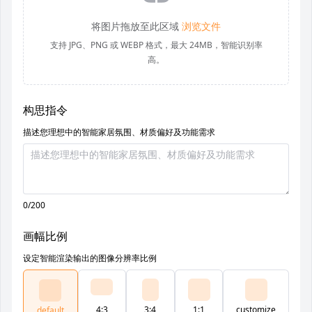
将图片拖放至此区域
浏览文件
支持 JPG、PNG 或 WEBP 格式，最大 24MB，智能识别率
高。
构思指令
描述您理想中的智能家居氛围、材质偏好及功能需求
0/200
画幅比例
设定智能渲染输出的图像分辨率比例
4:3
3:4
1:1
customize
default